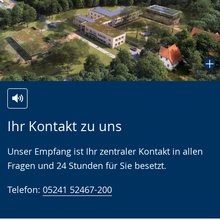
Zur
Aktiviere
Ein
Ihr Kontakt zu uns
Leichten
Audio-
Video
Sprache
Unterstützung.
in
Unser Empfang ist Ihr zentraler Kontakt in allen
wechseln.
Deutscher
Fragen und 24 Stunden für Sie besetzt.
Gebärdensprache
wird
Telefon:
05241 52467-200
angezeigt.