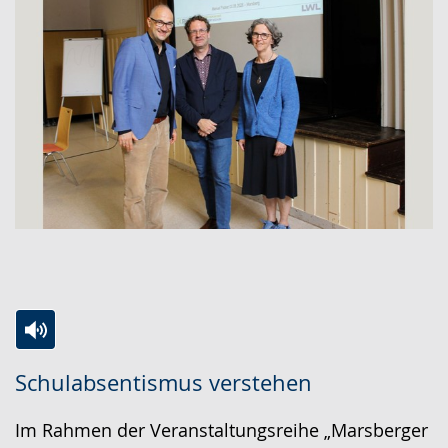
Zur
Aktiviere
Ein
Schulabsentismus verstehen
Leichten
Audio-
Video
Sprache
Unterstützung.
in
Im Rahmen der Veranstaltungsreihe „Marsberger